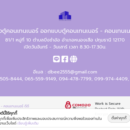
างตู้คอนเทนเนอร์ ออกแบบตู้คอนเทนเนอร์ - คอนเทนเนอ
81/1 หมู่ที่ 10 ตำบลบึงชำอ้อ อำเภอหนองเสือ ปทุมธานี 12170
เปิดวันจันทร์ - วันเสาร์ เวลา 8.30-17.30น.
อีเมล :
dbee2555@gmail.com
505-8444
,
065-559-9149
,
094-478-7799
,
099-974-4409
Work is Secure
 - คอนเทนเนอร์ ดีดี
Protect Data With
์นี้ใช้คุกกี้
Encrypt
ตั้งค่าคุกกี้
้คุกกี้เพื่อเพิ่มประสิทธิภาพและมอบประสบการณ์ความพึงพอใจของท่านใน
้งานเว็บไซต์
เรียนรู้เพิ่มเติม